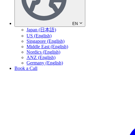
EN
Japan (日本語)
US (English)
Singapore (English)
Middle East (English)
Nordics (English)
ANZ (English)
Germany (English)
Book a Call