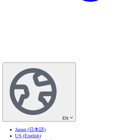
EN
Japan (日本語)
US (English)